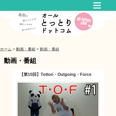
コ
ン
テ
ン
ツ
へ
ホーム
>
動画・番組
>
動画・番組
ス
キ
動画・番組
ッ
プ
【第10回】Tottori・Outgoing・Force